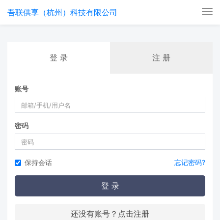
吾联供享（杭州）科技有限公司
Tog
nav
登 录
注 册
账号
密码
保持会话
忘记密码?
登 录
还没有账号？点击注册